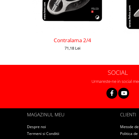
Contralama 2/4
71,18 Lei
SOCIAL
Urmareste-ne in social me
MAGAZINUL MEU
CLIENTI
Despre noi
Metode de 
Termeni si Conditii
Politica de