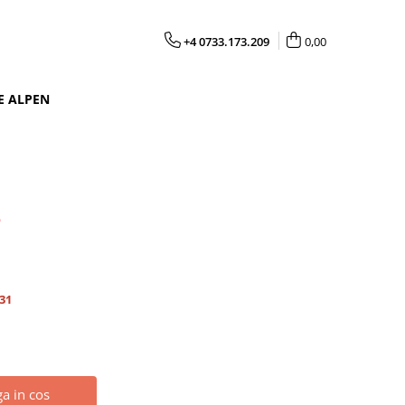
+4 0733.173.209
0,00
E ALPEN
4
31
a in cos