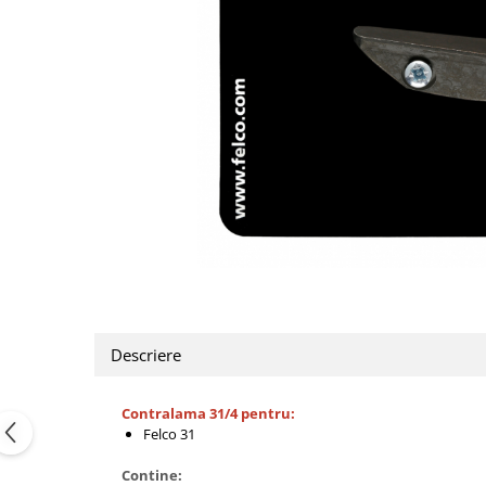
CUTITE DE BUZUNAR
FOARFECE ELECTRICE SI ACCESORII
ACCESORII
Manusi
Pentru ascutit
Pentru intretinere
Toc foarfeca
CLESTI
Descriere
Contralama 31/4 pentru:
Felco 31
Contine: