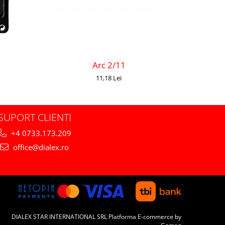
Arc 2/11
11,18 Lei
SUPORT CLIENTI
+4 0733.173.209
office@dialex.ro
DIALEX STAR INTERNATIONAL SRL
Platforma E-commerce by