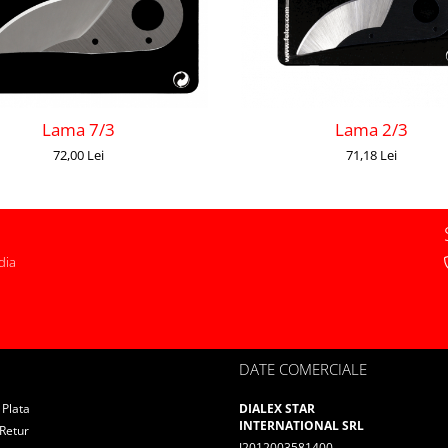
Lama 7/3
Lama 2/3
72,00 Lei
71,18 Lei
dia
DATE COMERCIALE
Plata
DIALEX STAR
INTERNATIONAL SRL
 Retur
J2012003581400