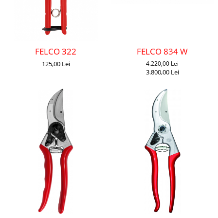
CUTITE DE BUZUNAR
FOARFECE ELECTRICE SI ACCESORII
ACCESORII
FELCO 834 W
FELCO 322
Manusi
4.220,00 Lei
125,00 Lei
Pentru ascutit
3.800,00 Lei
Pentru intretinere
Toc foarfeca
CLESTI