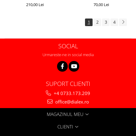
210,00 Lei
70,00 Lei
1
2
3
4
SOCIAL
Urmareste-ne in social media
SUPORT CLIENTI
+4 0733.173.209
office@dialex.ro
MAGAZINUL MEU
CLIENTI