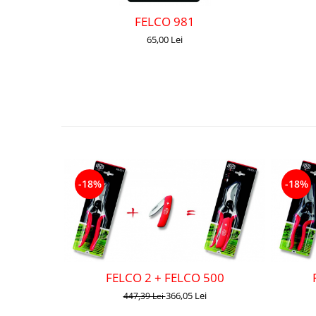
FELCO 981
65,00 Lei
-18%
-18%
FELCO 2 + FELCO 500
366,05 Lei
447,39 Lei