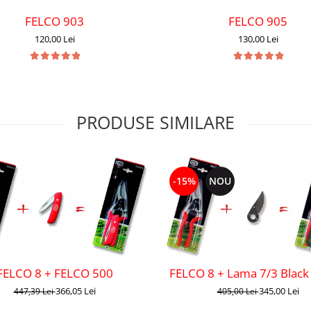
FELCO 903
FELCO 905
120,00 Lei
130,00 Lei
PRODUSE SIMILARE
-15%
NOU
FELCO 8 + FELCO 500
FELCO 8 + Lama 7/3 Black
366,05 Lei
345,00 Lei
447,39 Lei
405,00 Lei