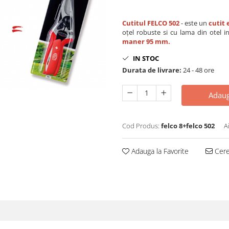
Cutitul FELCO 502
- este un
cutit 
oțel robuste si cu lama din otel i
maner 95 mm​.
IN STOC
Durata de livrare:
24 - 48 ore
Adaug
Cod Produs:
felco 8+felco 502
A
Adauga la Favorite
Cere 