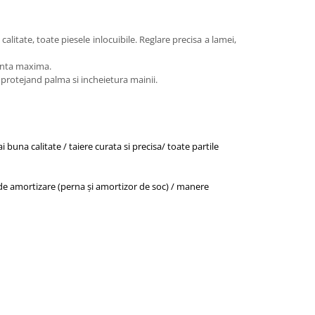
litate, toate piesele inlocuibile. Reglare precisa a lamei,
ienta maxima.
, protejand palma si incheietura mainii.
buna calitate / taiere curata si precisa/ toate partile
ul de amortizare (perna și amortizor de soc) / manere