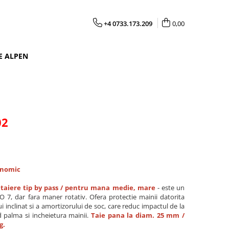
+4 0733.173.209
0,00
E ALPEN
02
onomic
- taiere tip by pass / pentru mana medie, mare
- este un
 7, dar fara maner rotativ. Ofera protectie mainii datorita
i inclinat si a amortizorului de soc, care reduc impactul de la
nd palma si incheietura mainii.
Taie pana la diam. 25 mm /
g.