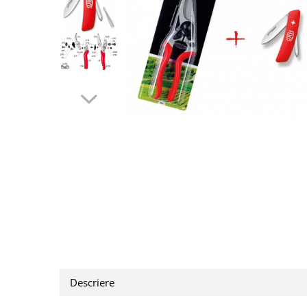
CUTITE DE BUZUNAR
FOARFECE ELECTRICE SI ACCESORII
ACCESORII
Manusi
Pentru ascutit
Pentru intretinere
Toc foarfeca
CLESTI
Descriere