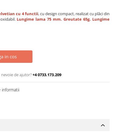
elvetian cu 4 functii
, cu design compact, realizat cu plăci din
noxidabil.
Lungime lama 75 mm. Greutate 65g. Lungime
a in cos
i nevoie de ajutor?
+4 0733.173.209
informatii