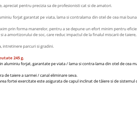
 apreciat pentru precizia sa de profesionisti cat si de amatori.
miniu forjat garantat pe viata, lama si contralama din otel de cea mai buna ca
maxim prin forma manerelor, pentru a se depune un efort minim pentru efic
i a amortizorului de soc, care reduc impactul de la finalul miscarii de taiere
intretinere parcuri si gradini.
utate 245 g.
n aluminiu forjat, garantate pe viata / lama si contra-lama din otel de cea mai 
lura de taiere a sarmei / canal eliminare seva.
zarea fortei exercitate este asigurata de capul inclinat de tăiere si de sistem