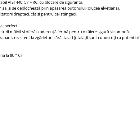
bil AISI 440, 57 HRC, cu blocare de siguranta.
isă, si se deblochează prin apăsarea butonului (crucea elvețiană).
atorii dreptaci, cât și pentru cei stângaci.
aj perfect.
urii mâinii și oferă o aderență fermă pentru o tăiere sigură și comodă.
pant, rezistent la zgârieturi, fără ftalati ((ftalații sunt cunoscuți ca potenția
nă la 80 ° C)