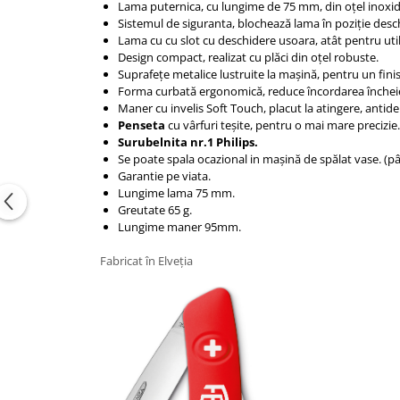
Lama puternica, cu lungime de 75 mm, din oțel inoxida
Sistemul de siguranta, blochează lama în poziție desch
Lama cu cu slot cu deschidere usoara, atât pentru utiliz
Design compact, realizat cu plăci din oțel robuste.
Suprafețe metalice lustruite la mașină, pentru un finis
Forma curbată ergonomică, reduce încordarea încheiet
Maner cu invelis Soft Touch, placut la atingere, antidera
Penseta
cu vârfuri teșite, pentru o mai mare precizie.
Surubelnita nr.1 Philips.
Se poate spala ocazional in mașină de spălat vase. (pâ
Garantie pe viata.
Lungime lama 75 mm.
Greutate 65 g.
Lungime maner 95mm.​
Fabricat în Elveția