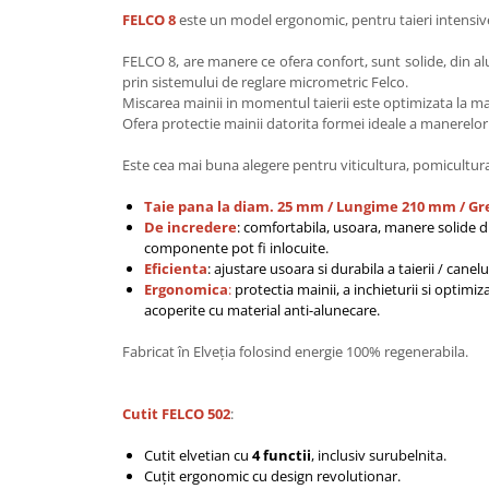
FELCO 8
este un model ergonomic, pentru taieri intensive,
FELCO 8, are manere ce ofera confort, sunt solide, din alu
prin sistemului de reglare micrometric Felco.
Miscarea mainii in momentul taierii este optimizata la 
Ofera protectie mainii datorita formei ideale a manerelor s
Este cea mai buna alegere pentru viticultura, pomicultura, 
Taie pana la diam. 25 mm / Lungime 210 mm / Gre
De incredere
: comfortabila, usoara, manere solide di
componente pot fi inlocuite.
Eficienta
: ajustare usoara si durabila a taierii / cane
Ergonomica
:
protectia mainii, a inchieturii si optimi
acoperite cu material anti-alunecare.
Fabricat în Elveția folosind energie 100% regenerabila.
Cutit FELCO 502
:
Cutit elvetian cu
4 functii
, inclusiv surubelnita.
Cuțit ergonomic cu design revolutionar.