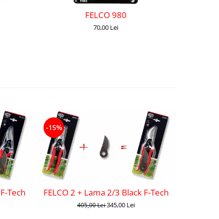
FELCO 980
70,00 Lei
-15%
-18%
FE
 F-Tech
FELCO 2 + Lama 2/3 Black F-Tech
345,00 Lei
405,00 Lei