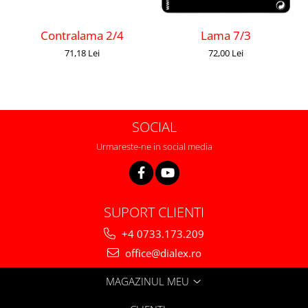
Contralama 2/4
Lama 7/3
71,18 Lei
72,00 Lei
SOCIAL
Urmareste-ne in social media
SUPORT CLIENTI
+4 0733.173.209
office@dialex.ro
MAGAZINUL MEU