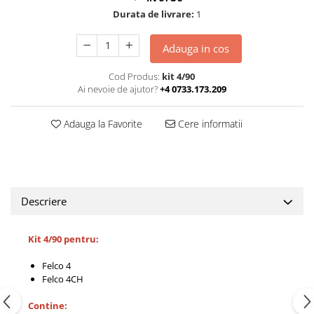
CUTITE DE BUZUNAR
Durata de livrare:
1
FOARFECE ELECTRICE SI ACCESORII
Adauga in cos
ACCESORII
Cod Produs:
kit 4/90
Manusi
Ai nevoie de ajutor?
+4 0733.173.209
Pentru ascutit
Pentru intretinere
Adauga la Favorite
Cere informatii
Toc foarfeca
CLESTI
Descriere
Kit 4/90 pentru:
Felco 4
Felco 4CH
Contine: