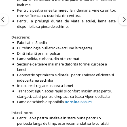
inaltime.
Pentru a pastra unealta mereu la indemana, vine cu un toc
care se fixeaza cu usurinta de centura.
Pentru a prelungi durata de viata a sculei, lama este
disponibila ca piesa de schimb.
Descriere:
Fabricat in Suedia
Cu tehnologie pull-stroke (actiune la tragere)
Dinti intariti prin impulsuri
Lama solida, curbata, din otel cromat
Sectiune de taiere mai mare datorita formei curbate a
lamei
Geometrie optimizata a dintelui pentru taierea eficienta si
indepartarea aschiilor
Inlocuire si reglare usoara a lamei
Transport sigur, acces rapid si confort maxim atat pentru
stangaci, cat si pentru dreptaci, cu teaca Alpen dedicata
Lama de schimb disponibila
Bernina 6350/1
Intretinere:
Pentru a va pastra uneltele in stare buna pentru o
perioada lunga de timp, este recomandat sa le curatati