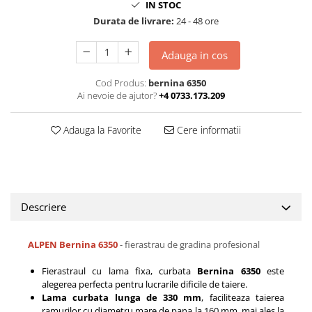
IN STOC
Durata de livrare:
24 - 48 ore
Adauga in cos
Cod Produs:
bernina 6350
Ai nevoie de ajutor?
+4 0733.173.209
Adauga la Favorite
Cere informatii
Descriere
ALPEN Bernina 6350
- fierastrau de gradina profesional
Fierastraul cu lama fixa, curbata
Bernina 6350
este
alegerea perfecta pentru lucrarile dificile de taiere.
Lama curbata lunga de 330 mm
, faciliteaza taierea
ramurilor cu diametru mare de pana la 160 mm, mai ales la