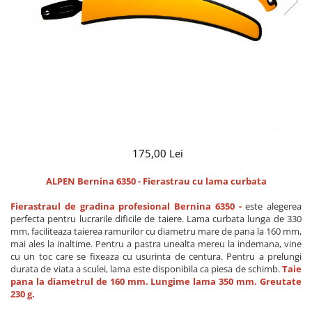
CUTITE DE BUZUNAR
FOARFECE ELECTRICE SI ACCESORII
ACCESORII
Manusi
Pentru ascutit
Pentru intretinere
Toc foarfeca
CLESTI
175,00 Lei
ALPEN Bernina 6350 - Fierastrau cu lama curbata
Fierastraul de gradina profesional Bernina 6350 -
este alegerea
perfecta pentru lucrarile dificile de taiere. Lama curbata lunga de 330
mm, faciliteaza taierea ramurilor cu diametru mare de pana la 160 mm,
mai ales la inaltime. Pentru a pastra unealta mereu la indemana, vine
cu un toc care se fixeaza cu usurinta de centura. Pentru a prelungi
durata de viata a sculei, lama este disponibila ca piesa de schimb.
Taie
pana la diametrul de 160 mm. Lungime lama 350 mm. Greutate
230 g.