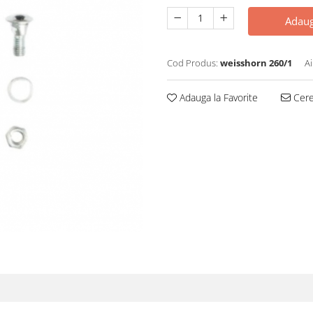
Adaug
Cod Produs:
weisshorn 260/1
Ai
Adauga la Favorite
Cere 