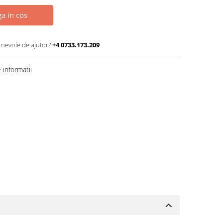
a in cos
 nevoie de ajutor?
+4 0733.173.209
informatii