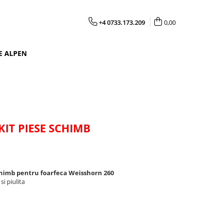
+4 0733.173.209
0,00
E ALPEN
KIT PIESE SCHIMB
schimb pentru foarfeca Weisshorn 260
i piulita