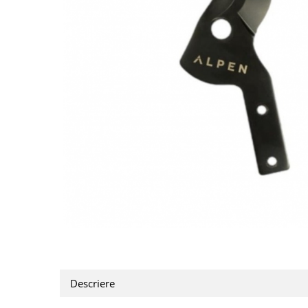
CUTITE DE BUZUNAR
FOARFECE ELECTRICE SI ACCESORII
ACCESORII
Manusi
Pentru ascutit
Pentru intretinere
Toc foarfeca
CLESTI
Descriere