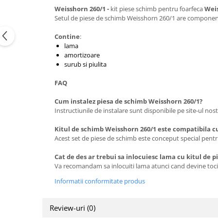
Weisshorn 260/1
-
kit piese schimb pentru foarfeca
Weis
Setul de piese de schimb Weisshorn 260/1 are componente
Contine
:
lama
amortizoare
surub si piulita
FAQ
Cum instalez piesa de schimb Weisshorn 260/1?
Instructiunile de instalare sunt disponibile pe site-ul nost
Kitul de schimb Weisshorn 260/1 este compatibila cu
Acest set de piese de schimb este conceput special pent
Cat de des ar trebui sa inlocuiesc lama cu kitul de 
Va recomandam sa inlocuiti lama atunci cand devine tocita 
Informatii conformitate produs
Review-uri
(0)