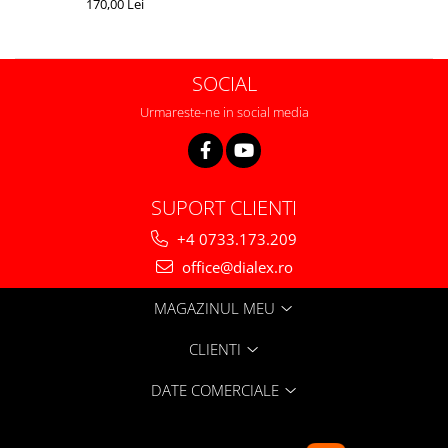
170,00 Lei
CUTITE DE BUZUNAR
FOARFECE ELECTRICE SI ACCESORII
SOCIAL
ACCESORII
Manusi
Urmareste-ne in social media
Pentru ascutit
Pentru intretinere
Toc foarfeca
SUPORT CLIENTI
CLESTI
+4 0733.173.209
office@dialex.ro
MAGAZINUL MEU
CLIENTI
DATE COMERCIALE