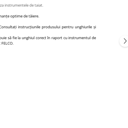
aza instrumentele de taiat.
rmanțe optime de tăiere.
Consultați instrucțiunile produsului pentru unghiurile și
ebuie să fie la unghiul corect în raport cu instrumentul de
at FELCO.