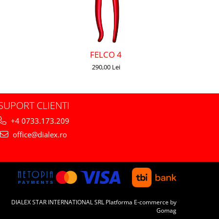
FELCO 4
290,00 Lei
SUPORT CLIENTI
+4 0733.173.209
office@dialex.ro
DIALEX STAR INTERNATIONAL SRL
Platforma E-commerce by
Gomag