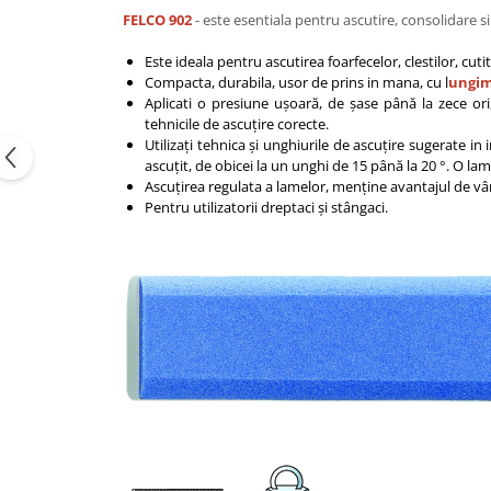
FELCO 902
- este esentiala pentru ascutire, consolidare s
Este ideala pentru ascutirea foarfecelor, clestilor, cu
Compacta, durabila, usor de prins in mana, cu l
ungim
Aplicati o presiune ușoară, de șase până la zece ori,
tehnicile de ascuțire corecte.
Utilizați tehnica și unghiurile de ascuțire sugerate i
ascuțit, de obicei la un unghi de 15 până la 20 °. O l
Ascuțirea regulata a lamelor, menține avantajul de vârf
Pentru utilizatorii dreptaci și stângaci.