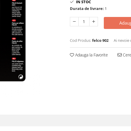
IN STOC
Durata de livrare:
1
Adaug
Cod Produs:
felco 902
Ai nevoie 
Adauga la Favorite
Cere 