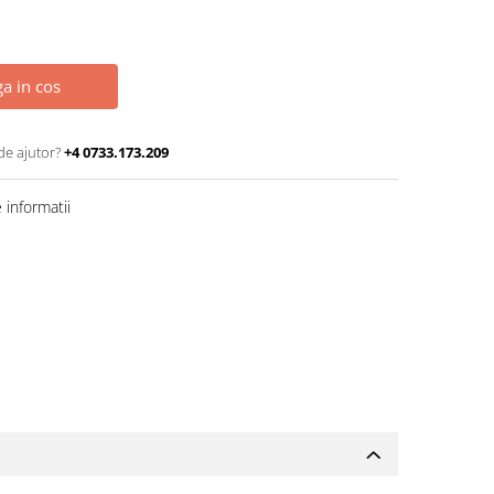
a in cos
de ajutor?
+4 0733.173.209
informatii