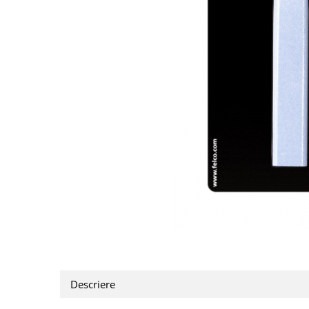
CUTITE DE BUZUNAR
FOARFECE ELECTRICE SI ACCESORII
ACCESORII
Manusi
Pentru ascutit
Pentru intretinere
Toc foarfeca
CLESTI
Descriere