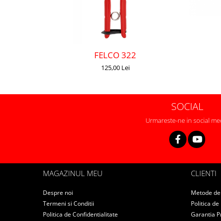
FELCO 322
125,00 Lei
SOCIAL
Urmareste-ne in social me
MAGAZINUL MEU
CLIENTI
Despre noi
Metode de 
Termeni si Conditii
Politica de
Politica de Confidentialitate
Garantia P