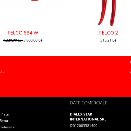
FELCO 834 W
FELCO 2
3.800,00 Lei
315,21 Lei
4.220,00 Lei
dia
DATE COMERCIALE
Plata
DIALEX STAR
INTERNATIONAL SRL
 Retur
J2012003581400
roduselor