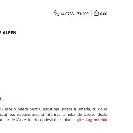
+4 0733.173.209
0,00
E ALPEN
t
 -
este o piatra pentru ascutirea uscata si umeda, cu doua
ascuțirea, debavurarea și intărirea lamelor de taiere. Ideala
lor de tăiere: foarfece, clesti de cabluri, cuțite.
Lugime 100