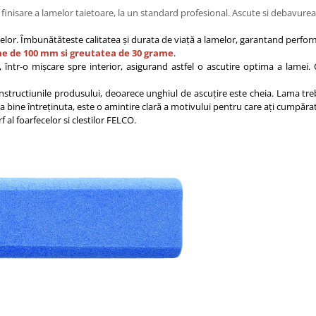
i finisare a lamelor taietoare, la un standard profesional. Ascute si debavure
titelor. Îmbunătăteste calitatea și durata de viață a lamelor, garantand perfo
e de 100 mm si greutatea de 30 grame
.
 într-o mișcare spre interior, asigurand astfel o ascutire optima a lamei. 
n instructiunile produsului, deoarece unghiul de ascuțire este cheia. Lama tr
ama bine întreținuta, este o amintire clară a motivului pentru care ați cumpăr
 al foarfecelor si clestilor FELCO.