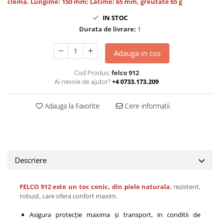
clema. Lungime: 150 mm; Latime: 65 mm, greutate 65 g
IN STOC
Durata de livrare:
1
Adauga in cos
Cod Produs:
felco 912
Ai nevoie de ajutor?
+4 0733.173.209
Adauga la Favorite
Cere informatii
Descriere
FELCO 912 este un toc conic, din piele naturala
, rezistent,
robust, care ofera confort maxim.
Asigura protecție maxima și transport, in conditii de