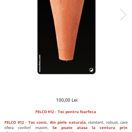
CUTITE DE BUZUNAR
FOARFECE ELECTRICE SI ACCESORII
ACCESORII
Manusi
Pentru ascutit
Pentru intretinere
Toc foarfeca
CLESTI
100,00 Lei
FELCO 912 - Toc pentru foarfeca
FELCO 912 - Toc conic, din piele naturala
, rezistent, robust, care
ofera confort maxim.
Se poate atasa la centura prin