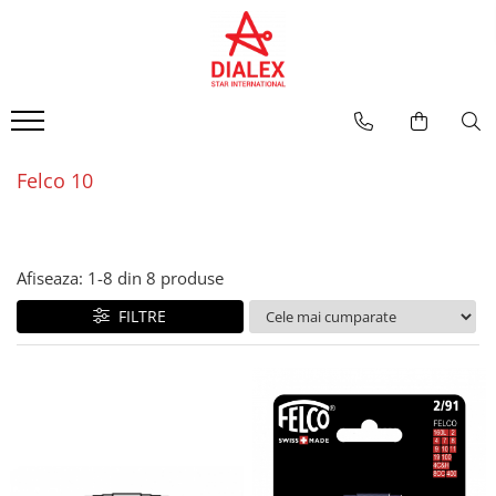
PRODUSE FELCO
PIESE DE SCHIMB FELCO
INTRETINERE FELCO
SISTEME DE PULVERIZARE MANTIS-ULV
FOARFECE LA O MANA
Foarfece la o mana
Mentenanta
COMBATEREA BURUIENILOR
Modele clasice
Foarfece la doua maini
Inlocuire parti componente
SISTEME DE PULVERIZARE MANKAR
Felco 10
Modele Editie speciala
Fierastraie
Modele ergonomice
Pentru recoltat si cizelat, snip
Pentru aplicatii speciale
Afiseaza:
1-
8
din
8
produse
Modele "Essentiel" (hobby)
FILTRE
FOARFECE LA DOUA MAINI
Cu manere din aluminiu
Cu sistem de parghie
Cu manere din aluminiu forjat
FIERASTRAIE
CUTITE PENTRU ALTOIT