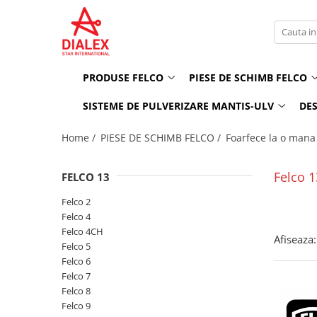
PRODUSE FELCO
PIESE DE SCHIMB FELCO
INTRETINERE FELCO
SISTEME DE PULVERIZARE MANTIS-ULV
FOARFECE LA O MANA
Foarfece la o mana
Mentenanta
COMBATEREA BURUIENILOR
PRODUSE FELCO
PIESE DE SCHIMB FELCO
Modele clasice
Foarfece la doua maini
Inlocuire parti componente
SISTEME DE PULVERIZARE MANKAR
SISTEME DE PULVERIZARE MANTIS-ULV
DES
Modele Editie speciala
Fierastraie
Modele ergonomice
Home /
PIESE DE SCHIMB FELCO /
Foarfece la o mana
Pentru recoltat si cizelat, snip
Pentru aplicatii speciale
Felco 1
FELCO 13
Modele "Essentiel" (hobby)
Felco 2
FOARFECE LA DOUA MAINI
Felco 4
Cu manere din aluminiu
Felco 4CH
Afiseaza:
Felco 5
Cu sistem de parghie
Felco 6
Cu manere din aluminiu forjat
Felco 7
FIERASTRAIE
Felco 8
Felco 9
CUTITE PENTRU ALTOIT