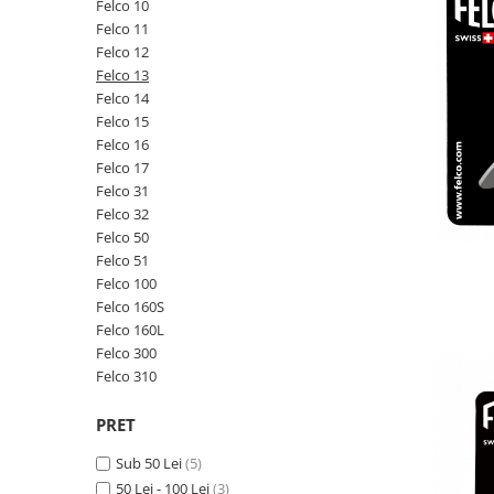
Felco 10
CUTITE DE BUZUNAR
Felco 11
Felco 12
FOARFECE ELECTRICE SI ACCESORII
Felco 13
ACCESORII
Felco 14
Manusi
Felco 15
Felco 16
Pentru ascutit
Felco 17
Pentru intretinere
Felco 31
Toc foarfeca
Felco 32
CLESTI
Felco 50
Felco 51
Felco 100
Felco 160S
Felco 160L
Felco 300
Felco 310
PRET
Sub 50 Lei
(5)
50 Lei - 100 Lei
(3)