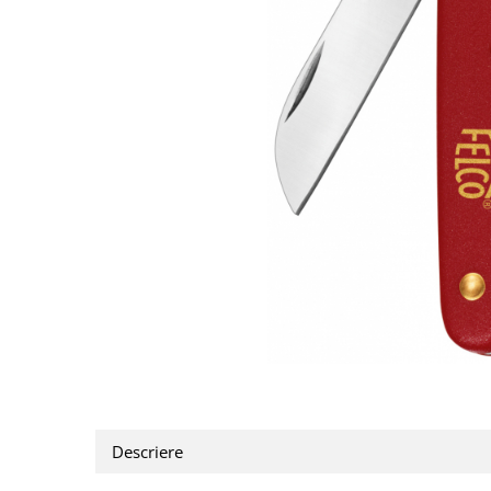
CUTITE DE BUZUNAR
FOARFECE ELECTRICE SI ACCESORII
ACCESORII
Manusi
Pentru ascutit
Pentru intretinere
Toc foarfeca
CLESTI
Descriere