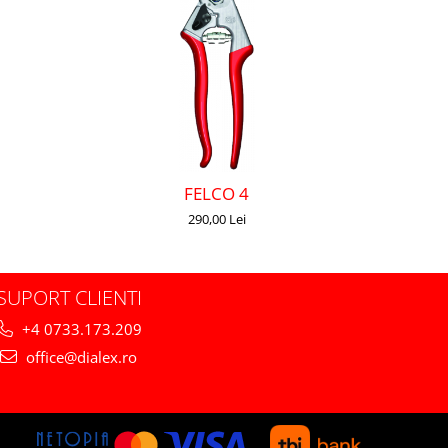
FELCO 4
290,00 Lei
SUPORT CLIENTI
+4 0733.173.209
office@dialex.ro