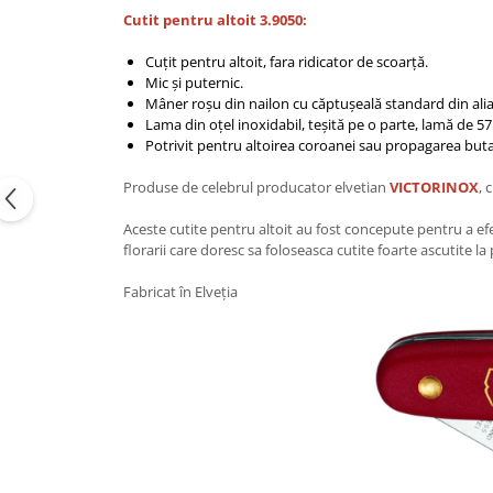
Cutit pentru altoit 3.9050:
Cuțit pentru altoit, fara ridicator de scoarță.
Mic și puternic.
Mâner roșu din nailon cu căptușeală standard din alia
Lama din oțel inoxidabil, teșită pe o parte, lamă de 5
Potrivit pentru altoirea coroanei sau propagarea buta
Produse de celebrul producator elvetian
VICTORINOX
, 
Aceste cutite pentru altoit au fost concepute pentru a efec
florarii care doresc sa foloseasca cutite foarte ascutite l
Fabricat în Elveția