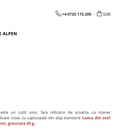
+4 0733.173.209
0,00
E ALPEN
este un cutit usor, fara ridicator de scoarta, cu maner
uloare rosie, cu captuseala din aliaj standard.
Lama din otel
mm, greutate 55 g.