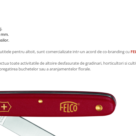
j.
7 mm.
silor.
cutitele pentru altoit, sunt comercializate intr-un acord de co-branding cu
FE
tua toate activitatile de altoire desfasurate de gradinari, horticultori si cul
a pregatirea buchetelor sau a aranjamentelor florale.​