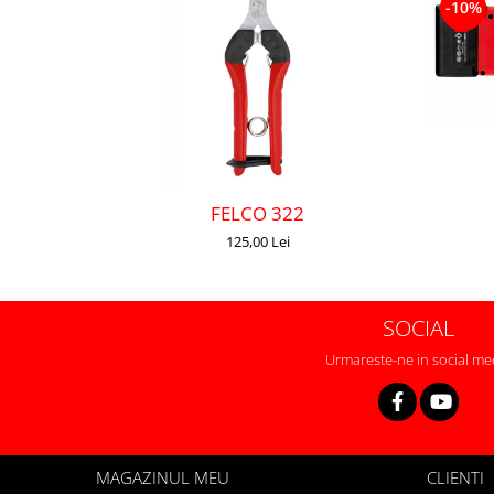
-10%
FELCO 322
125,00 Lei
SOCIAL
Urmareste-ne in social me
MAGAZINUL MEU
CLIENTI