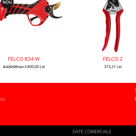
NOU
FELCO 834 W
FELCO 2
3.800,00 Lei
315,21 Lei
4.220,00 Lei
dia
DATE COMERCIALE