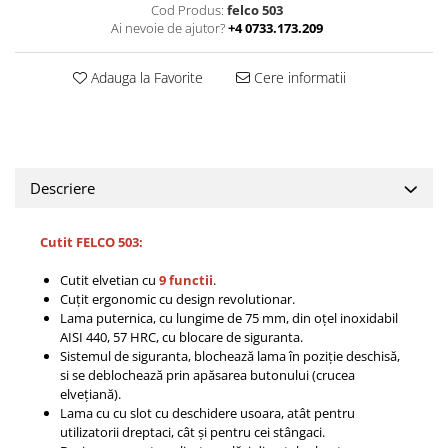
Cod Produs:
felco 503
Ai nevoie de ajutor?
+4 0733.173.209
Adauga la Favorite
Cere informatii
Descriere
Cutit FELCO 503:
Cutit elvetian cu
9 functii
.
Cuțit ergonomic cu design revolutionar.
Lama puternica, cu lungime de 75 mm, din oțel inoxidabil
AISI 440, 57 HRC, cu blocare de siguranta.
Sistemul de siguranta, blochează lama în poziție deschisă,
si se deblochează prin apăsarea butonului (crucea
elvețiană).
Lama cu cu slot cu deschidere usoara, atât pentru
utilizatorii dreptaci, cât și pentru cei stângaci.