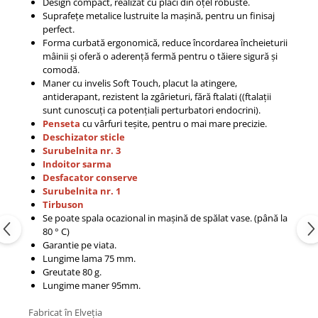
Design compact, realizat cu plăci din oțel robuste.
Suprafețe metalice lustruite la mașină, pentru un finisaj
perfect.
Forma curbată ergonomică, reduce încordarea încheieturii
mâinii și oferă o aderență fermă pentru o tăiere sigură și
comodă.
Maner cu invelis Soft Touch, placut la atingere,
antiderapant, rezistent la zgârieturi, fără ftalati ((ftalații
sunt cunoscuți ca potențiali perturbatori endocrini).
Penseta
cu vârfuri teșite, pentru o mai mare precizie.
Deschizator sticle
Surubelnita nr. 3
Indoitor sarma
Desfacator conserve
Surubelnita nr. 1
Tirbuson
Se poate spala ocazional in mașină de spălat vase. (până la
80 ° C)
Garantie pe viata.
Lungime lama 75 mm.
Greutate 80 g.
Lungime maner 95mm.​
Fabricat în Elveția