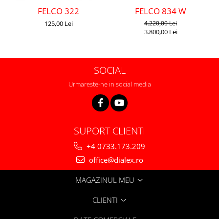
FELCO 322
FELCO 834 W
125,00 Lei
4.220,00 Lei
3.800,00 Lei
SOCIAL
Urmareste-ne in social media
SUPORT CLIENTI
+4 0733.173.209
office@dialex.ro
MAGAZINUL MEU
CLIENTI