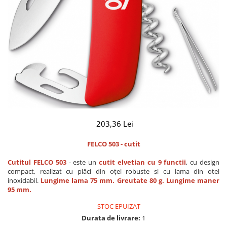
CUTITE DE BUZUNAR
FOARFECE ELECTRICE SI ACCESORII
ACCESORII
Manusi
Pentru ascutit
Pentru intretinere
Toc foarfeca
CLESTI
203,36 Lei
FELCO 503 - cutit
Cutitul FELCO 503
- este un
cutit elvetian cu 9 functii
, cu design
compact, realizat cu plăci din oțel robuste si cu lama din otel
inoxidabil.
Lungime lama 75 mm. Greutate 80 g. Lungime maner
95 mm​.
STOC EPUIZAT
Durata de livrare:
1