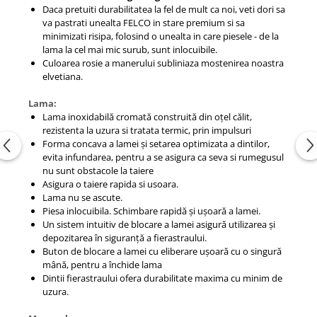
Daca pretuiti durabilitatea la fel de mult ca noi, veti dori sa
va pastrati unealta FELCO in stare premium si sa
minimizati risipa, folosind o unealta in care piesele - de la
lama la cel mai mic surub, sunt inlocuibile.
Culoarea rosie a manerului subliniaza mostenirea noastra
elvetiana.
Lama:
Lama inoxidabilă cromată construită din oțel călit,
rezistenta la uzura si tratata termic, prin impulsuri
Forma concava a lamei și setarea optimizata a dintilor,
evita infundarea, pentru a se asigura ca seva si rumegusul
nu sunt obstacole la taiere
Asigura o taiere rapida si usoara.
Lama nu se ascute.
Piesa inlocuibila. Schimbare rapidă și ușoară a lamei.
Un sistem intuitiv de blocare a lamei asigură utilizarea și
depozitarea în siguranță a fierastraului.
Buton de blocare a lamei cu eliberare ușoară cu o singură
mână, pentru a închide lama
Dintii fierastraului ofera durabilitate maxima cu minim de
uzura.