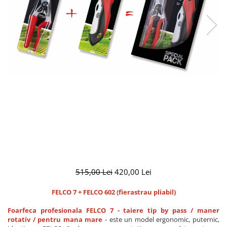
CUTITE DE BUZUNAR
FOARFECE ELECTRICE SI ACCESORII
ACCESORII
Manusi
Pentru ascutit
Pentru intretinere
Toc foarfeca
CLESTI
515,00 Lei
420,00 Lei
FELCO 7 + FELCO 602 (fierastrau pliabil)
Foarfeca profesionala FELCO 7 - taiere tip by pass / maner
rotativ / pentru mana mare
- este un model ergonomic, puternic,