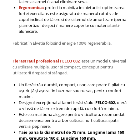
taiere a sarmei / canal eliminare seva.
Ergonomica:
protectia mainii, a inchieturii si optimizarea
fortei exercitate, este asigurata de manerul rotativ, de
capul inclinat de tăiere si de sistemul de amortizare (perna
și amortizor de șoc) / manere coperite cu material anti-
alunecare.
Fabricat în Elveția folosind energie 100% regenerabila.
Fierastraul profesional FELCO 602
, este un model universal
cu utilizare multipla, usor si compact, conceput pentru
utilizatorii dreptaci și stângaci.
Un fierăstrău durabil, compact, usor, care poate fi pliat cu
ușurință și așezat în buzunar sau rucsac, pentru confort
maxim.
Designul excepțional al lamei ferăstrăului
FELCO 602
, oferă
o viteză de tăiere extrem de rapidă, cu o forță minima.
Este cea mai buna alegere pentru viticultura, recomandat
de asemenea pentru arboricultura, horticultura, spatii
verzi si pepiniere.
Taie pana la diametrul de 75 mm. Lungime lama 160
mm. Greutate 160 g. Lungime 160 mm.