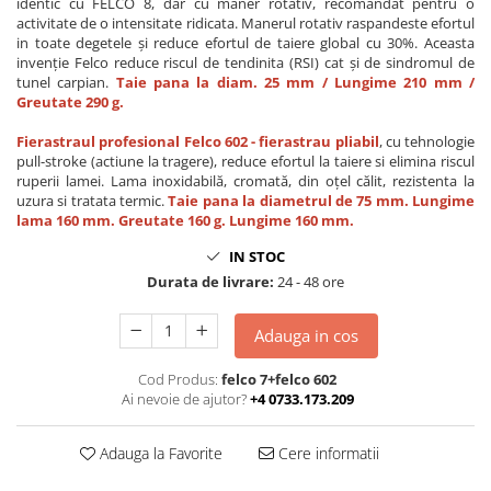
identic cu FELCO 8, dar cu maner rotativ, recomandat pentru o
activitate de o intensitate ridicata. Manerul rotativ raspandeste efortul
in toate degetele și reduce efortul de taiere global cu 30%. Aceasta
invenție Felco reduce riscul de tendinita (RSI) cat și de sindromul de
tunel carpian.
Taie pana la diam. 25 mm / Lungime 210 mm /
Greutate 290 g.
Fierastraul profesional Felco 602 - fierastrau pliabil
, cu tehnologie
pull-stroke (actiune la tragere), reduce efortul la taiere si elimina riscul
ruperii lamei. Lama inoxidabilă, cromată, din oțel călit, rezistenta la
uzura si tratata termic.
Taie pana la diametrul de
75 mm. Lungime
lama 160 mm. Greutate 160 g. Lungime 160 mm.
IN STOC
Durata de livrare:
24 - 48 ore
Adauga in cos
Cod Produs:
felco 7+felco 602
Ai nevoie de ajutor?
+4 0733.173.209
Adauga la Favorite
Cere informatii