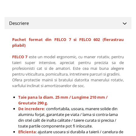
Descriere
Pachet format din FELCO 7 si FELCO 602 (fierastrau
pliabil)
FELCO 7
este un model ergonomic, cu maner rotativ, pentru
taieri super intensive, apreciat pentru precizia sa de
profesionisti cat si de amatori. Este cea mai buna alegere
pentru viticultura, pomicultura, intretinere parcuri si gradini.
Ofera protectie mainii si bratului datorita manerului rotativ,
varfului inclinat si amortizoarelor de soc.
Taie pana la diam. 25 mm / Lungime 210 mm /
Greutate 290 g.
De incredere:
comfortabila, usoara, manere solide din
aluminiu forjat, garantate pe viata / lama si contra-lama
din otel calit de inalta calitate / taiere curata si precisa /
toate partile componente pot fi inlocuite.
Eficienta
: ajustare usoara si durabila a taierii / canelura de