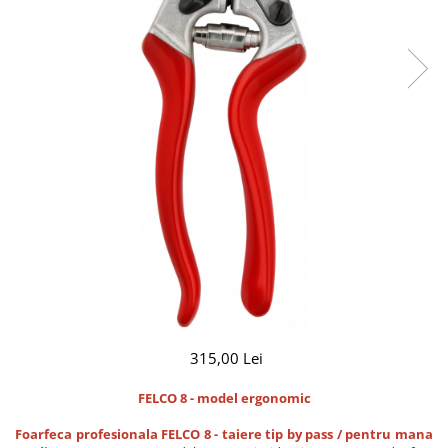
CUTITE DE BUZUNAR
FOARFECE ELECTRICE SI ACCESORII
ACCESORII
Manusi
Pentru ascutit
Pentru intretinere
Toc foarfeca
CLESTI
315,00 Lei
FELCO 8 - model ergonomic
Foarfeca profesionala FELCO 8 - taiere tip by pass / pentru mana