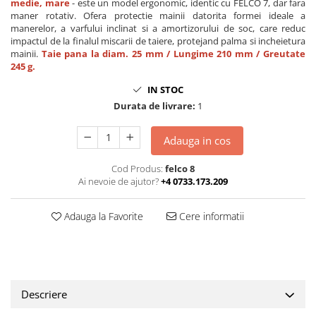
medie, mare
- este un model ergonomic, identic cu FELCO 7, dar fara
maner rotativ. Ofera protectie mainii datorita formei ideale a
manerelor, a varfului inclinat si a amortizorului de soc, care reduc
impactul de la finalul miscarii de taiere, protejand palma si incheietura
mainii.
Taie pana la diam. 25 mm / Lungime 210 mm / Greutate
245 g.
IN STOC
Durata de livrare:
1
Adauga in cos
Cod Produs:
felco 8
Ai nevoie de ajutor?
+4 0733.173.209
Adauga la Favorite
Cere informatii
Descriere