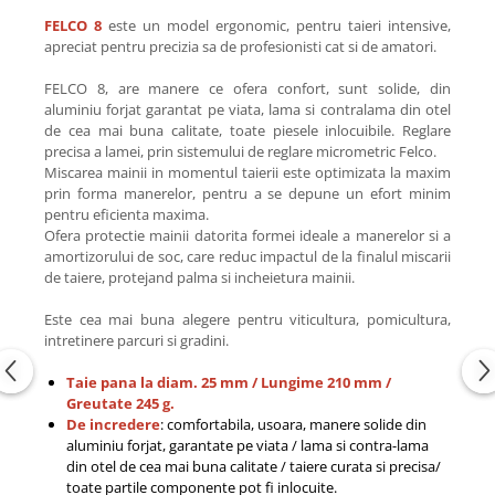
FELCO 8
este un model ergonomic, pentru taieri intensive,
apreciat pentru precizia sa de profesionisti cat si de amatori.
FELCO 8, are manere ce ofera confort, sunt solide, din
aluminiu forjat garantat pe viata, lama si contralama din otel
de cea mai buna calitate, toate piesele inlocuibile. Reglare
precisa a lamei, prin sistemului de reglare micrometric Felco.
Miscarea mainii in momentul taierii este optimizata la maxim
prin forma manerelor, pentru a se depune un efort minim
pentru eficienta maxima.
Ofera protectie mainii datorita formei ideale a manerelor si a
amortizorului de soc, care reduc impactul de la finalul miscarii
de taiere, protejand palma si incheietura mainii.
Este cea mai buna alegere pentru viticultura, pomicultura,
intretinere parcuri si gradini.
Taie pana la diam. 25 mm / Lungime 210 mm /
Greutate 245 g.
De incredere
: comfortabila, usoara, manere solide din
aluminiu forjat, garantate pe viata / lama si contra-lama
din otel de cea mai buna calitate / taiere curata si precisa/
toate partile componente pot fi inlocuite.