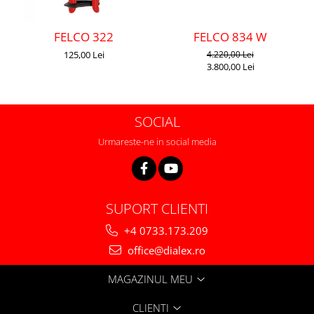
FELCO 322
FELCO 834 W
125,00 Lei
4.220,00 Lei
3.800,00 Lei
SOCIAL
Urmareste-ne in social media
SUPORT CLIENTI
+4 0733.173.209
office@dialex.ro
MAGAZINUL MEU
CLIENTI