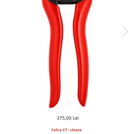
CUTITE DE BUZUNAR
FOARFECE ELECTRICE SI ACCESORII
ACCESORII
Manusi
Pentru ascutit
Pentru intretinere
Toc foarfeca
CLESTI
375,00 Lei
Felco C7 - cleste